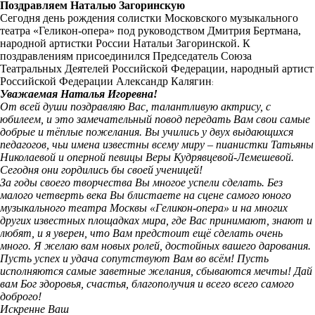
Поздравляем Наталью Загоринскую
Сегодня день рождения
солистки Московского музыкального
театра «Геликон-опера» под руководством Дмитрия Бертмана,
народной артистки России Натальи Загоринской. К
поздравлениям присоединился
Председатель Союза
Театральных Деятелей Российской Федерации, народный артист
Российской Федерации Александр Калягин
:
Уважаемая Наталья Игоревна!
От всей души поздравляю Вас, талантливую актрису, c
юбилеем, и это замечательный повод передать Вам свои самые
добрые и тёплые пожелания. Вы учились у двух выдающихся
педагогов, чьи имена известны всему миру – пианистки Татьяны
Николаевой и оперной певицы Веры Кудрявцевой-Лемешевой.
Сегодня они гордились бы своей ученицей!
За годы своего творчества Вы многое успели сделать. Без
малого четверть века Вы блистаете на сцене самого юного
музыкального театра Москвы «Геликон-опера» и на многих
других известных площадках мира, где Вас принимают, знают и
любят, и я уверен, что Вам предстоит ещё сделать очень
много. Я желаю вам новых ролей, достойных вашего дарования.
Пусть успех и удача сопутствуют Вам во всём! Пусть
исполняются самые заветные желания, сбываются мечты! Дай
вам Бог здоровья, счастья, благополучия и всего всего самого
доброго!
Искренне Ваш