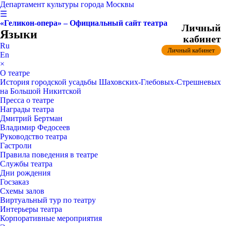
Департамент культуры города Москвы
☰
«Геликон-опера» – Официальный сайт театра
Личный
Языки
кабинет
Ru
Личный кабинет
En
×
О театре
История городской усадьбы Шаховских-Глебовых-Стрешневых
на Большой Никитской
Пресса о театре
Награды театра
Дмитрий Бертман
Владимир Федосеев
Руководство театра
Гастроли
Правила поведения в театре
Службы театра
Дни рождения
Госзаказ
Схемы залов
Виртуальный тур по театру
Интерьеры театра
Корпоративные мероприятия