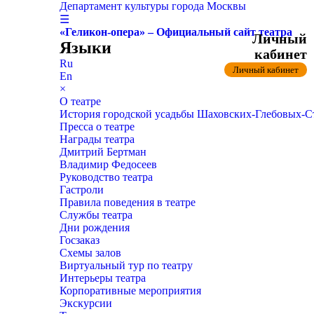
Департамент культуры города Москвы
☰
«Геликон-опера» – Официальный сайт театра
Личный
Языки
кабинет
Ru
Личный кабинет
En
×
О театре
История городской усадьбы Шаховских-Глебовых-
Пресса о театре
Награды театра
Дмитрий Бертман
Владимир Федосеев
Руководство театра
Гастроли
Правила поведения в театре
Службы театра
Дни рождения
Госзаказ
Схемы залов
Виртуальный тур по театру
Интерьеры театра
Корпоративные мероприятия
Экскурсии