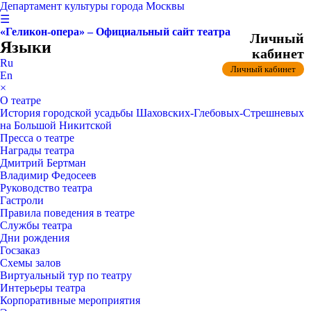
Департамент культуры города Москвы
☰
«Геликон-опера» – Официальный сайт театра
Личный
Языки
кабинет
Ru
Личный кабинет
En
×
О театре
История городской усадьбы Шаховских-Глебовых-Стрешневых
на Большой Никитской
Пресса о театре
Награды театра
Дмитрий Бертман
Владимир Федосеев
Руководство театра
Гастроли
Правила поведения в театре
Службы театра
Дни рождения
Госзаказ
Схемы залов
Виртуальный тур по театру
Интерьеры театра
Корпоративные мероприятия