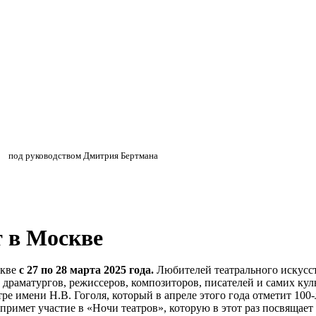
»
»
под руководством Дмитрия Бертмана
т в Москве
скве
с 27 по 28 марта 2025 года.
Любителей театрального искусст
драматургов, режиссеров, композиторов, писателей и самих ку
е имени Н.В. Гоголя, который в апреле этого года отметит 100
римет участие в «Ночи театров», которую в этот раз посвящает