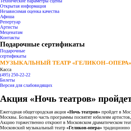
Технические параметры сцены
Открытая информация
Независимая оценка качества
Афиша
Репертуар
Артисты
Меценатам
Контакты
Подарочные сертификаты
Подарочные
сертификаты
МУЗЫКАЛЬНЫЙ ТЕАТР «ГЕЛИКОН–ОПЕРА
МУЗЫКАЛЬНЫЙ ТЕАТР «ГЕЛИКОН–ОПЕРА
Касса
(495) 250-22-22
Билеты
Версия для слабовидящих
Акция «Ночь театров» пройде
Ежегодная общегородская акция
«Ночь театров»
пройдет в Мо
Москвы. Большую часть программы посвятят юбилеям артистов, 
Акцию торжественно откроют в Московском драматическом театр
Московский музыкальный театр
«Геликон-опера»
традиционно п