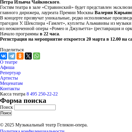
Петра Ильича Чайковского
.
Гостям театра в зале «Стравинский» будет представлен эксклюз
главного дирижера, лауреата Премии Москвы
Валерия Кирьяно
В концерте прозвучат уникальные, редко исполняемые произвед
трагедии У. Шекспира «Гамлет», куплеты Альмавивы из музыки 
из неоконченной оперы «Ромео и Джульетта» (реставрация и орк
Начало программы
в 22 часа
.
Регистрация на мероприятие откроется 20 марта в 12.00 на сай
Поделиться
О театре
Афиша
Репертуар
Артисты
Меценатам
Контакты
Касса театра
8 495 250-22-22
Форма поиска
Поиск
© 2025 Музыкальный театр Геликон-опера.
Политика конфиденциальности