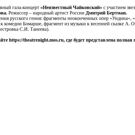
ивный гала-концерт
«Неизвестный Чайковский»
с участием зве
ва.
Режиссер – народный артист России
Дмитрий Бертман.
ения русского гения: фрагменты неоконченных опер «Ундина», 
к комедии Бомарше, фрагмент из музыки к весенней сказке А. О
естровка С.И. Танеева).
те https://theatrenight.mos.ru, где будет представлена полна