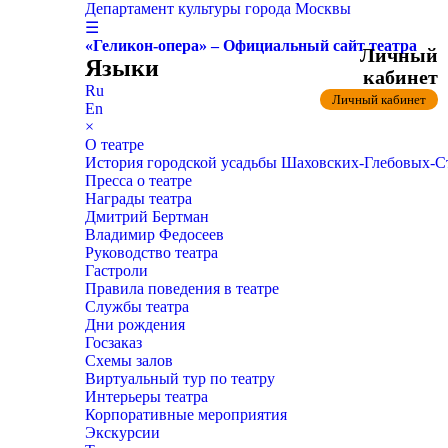
Департамент культуры города Москвы
☰
«Геликон-опера» – Официальный сайт театра
Личный
Языки
кабинет
Ru
Личный кабинет
En
×
О театре
История городской усадьбы Шаховских-Глебовых-
Пресса о театре
Награды театра
Дмитрий Бертман
Владимир Федосеев
Руководство театра
Гастроли
Правила поведения в театре
Службы театра
Дни рождения
Госзаказ
Схемы залов
Виртуальный тур по театру
Интерьеры театра
Корпоративные мероприятия
Экскурсии