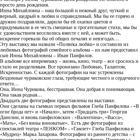
просто день рождения.
Инна Михайловна – наш большой и нежный друг, чуткий и
верный, щедрый в любви и справедливый. Мы бы ее горячо и
дружно поздравляли, дарили бы ей охапки цветов и
придумывали в ее честь смешные и трогательные стихи, мы бы
с удовольствием веселились вместе с ней, а может быть,
искренне горевали бы об общих печалях и невзгодах…
Эту выставку мы назвали «Полвека любви» и составили из
любимых фотографий семейного альбома – их нам предоставил
сын Инны Михайловны – Иван Панфилов.
В альбоме все вперемешку – жизнь, кино, театр – все срослось и
стало не разделимым. Все пронизано Любовью, Талантом,
Искренностью. С каждой фотографии на нас устремлены
бездонные чуриковские глаза, требующие честного и сердечного
ответа…
Она, Инна Чурикова, бесстрашная. Она добрая и понимающая.
Она такая родная…
Двадцать две фотографии представлены на выставке.
Они сделаны на съемках первых фильмов Глеба Панфилова - «В
огне брода нет» и «Начало», затем «Тридцать три» Георгия
Данелии, и вновь панфиловских - «Валентина», «Васса»,
«Мать», «Без вины виноватые». Есть две фотографии из
спектаклей театра «ЛЕНКОМ» - «Гамлет» Глеба Панфилова и
«Мудрец» Марка Захарова. Фотографии из раннего детства – с
родителями – и в праздничной школьной форме. Портреты с