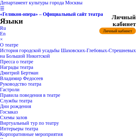
Департамент культуры города Москвы
☰
«Геликон-опера» – Официальный сайт театра
Личный
Языки
кабинет
Ru
Личный кабинет
En
×
О театре
История городской усадьбы Шаховских-Глебовых-Стрешневых
на Большой Никитской
Пресса о театре
Награды театра
Дмитрий Бертман
Владимир Федосеев
Руководство театра
Гастроли
Правила поведения в театре
Службы театра
Дни рождения
Госзаказ
Схемы залов
Виртуальный тур по театру
Интерьеры театра
Корпоративные мероприятия