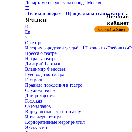
Департамент культуры города Москвы
☰
«Геликон-опера» – Официальный сайт театра
Личный
Языки
кабинет
Ru
Личный кабинет
En
×
О театре
История городской усадьбы Шаховских-Глебовых-
Пресса о театре
Награды театра
Дмитрий Бертман
Владимир Федосеев
Руководство театра
Гастроли
Правила поведения в театре
Службы театра
Дни рождения
Госзаказ
Схемы залов
Виртуальный тур по театру
Интерьеры театра
Корпоративные мероприятия
Экскурсии