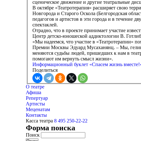
сценическое движение и другие театральные дис
В октябре «Театротерапия» расширяет свою терр
Новгорода и Старого Оскола (Белгородская обла
педагогов и артистов в эти города и в течение д
спектаклей.
Отрадно, что в проекте принимает участие извест
Центр детско-юношеской аддиктологии В. Готлиб,
«Мы надеемся, что участие в «Театротерапии» пом
Премии Москвы Эдуард Мусаханянц. – Мы, гелик
меняются судьбы людей, пришедших к нам в теат
помогают им вернуть смысл жизни».
Информационный буклет «Спасем жизнь вместе!
Поделиться
О театре
Афиша
Репертуар
Артисты
Меценатам
Контакты
Касса театра
8 495 250-22-22
Форма поиска
Поиск