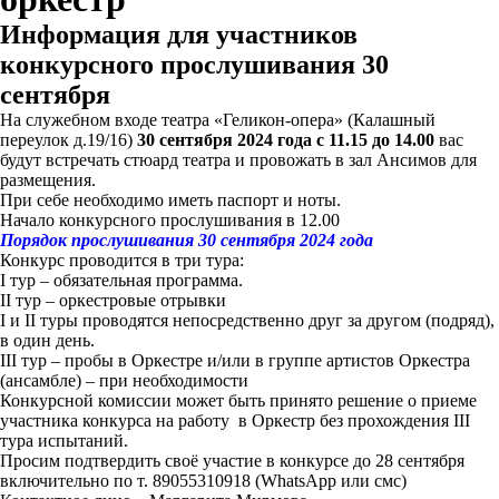
Информация для участников
конкурсного прослушивания 30
сентября
На служебном входе театра «Геликон-опера» (Калашный
переулок д.19/16)
30 сентября 2024 года
с 11.15 до 14.00
вас
будут встречать стюард театра и провожать в зал Ансимов для
размещения.
При себе необходимо иметь паспорт и ноты.
Начало конкурсного прослушивания в 12.00
Порядок прослушивания
30 сентября 2024 года
Конкурс проводится в три тура:
I тур – обязательная программа.
II тур – оркестровые отрывки
I и II туры проводятся непосредственно друг за другом (подряд),
в один день.
III тур – пробы в Оркестре и/или в группе артистов Оркестра
(ансамбле) – при необходимости
Конкурсной комиссии может быть принято решение о приеме
участника конкурса на работу в Оркестр без прохождения III
тура испытаний.
Просим подтвердить своё участие в конкурсе
до 28 сентября
включительно
по т. 89055310918 (WhatsApp или смс)