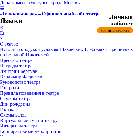
Департамент культуры города Москвы
☰
«Геликон-опера» – Официальный сайт театра
Личный
Языки
кабинет
Ru
Личный кабинет
En
×
О театре
История городской усадьбы Шаховских-Глебовых-Стрешневых
на Большой Никитской
Пресса о театре
Награды театра
Дмитрий Бертман
Владимир Федосеев
Руководство театра
Гастроли
Правила поведения в театре
Службы театра
Дни рождения
Госзаказ
Схемы залов
Виртуальный тур по театру
Интерьеры театра
Корпоративные мероприятия