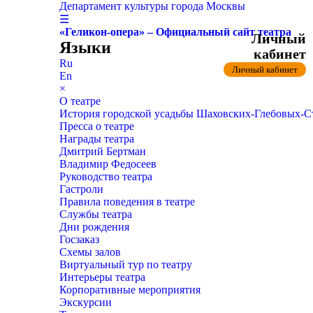
Департамент культуры города Москвы
☰
«Геликон-опера» – Официальный сайт театра
Личный
Языки
кабинет
Ru
Личный кабинет
En
×
О театре
История городской усадьбы Шаховских-Глебовых-
Пресса о театре
Награды театра
Дмитрий Бертман
Владимир Федосеев
Руководство театра
Гастроли
Правила поведения в театре
Службы театра
Дни рождения
Госзаказ
Схемы залов
Виртуальный тур по театру
Интерьеры театра
Корпоративные мероприятия
Экскурсии