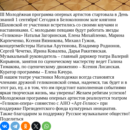
III Молодёжная программа оперных артистов стартовала в День
знаний 1 сентября! Сегодня в Белоколонном зале княгини
Шаховской ее участники встретились со своими коучами и
наставниками. С молодыми певцами будут работать звезды
«Геликона» Наталья Загоринская, Елена Михайленко, Марина
Карпеченко, Ксения Вязникова, Михаил Гужов,
концертмейстеры Наталья Арутюнова, Владимир Родионов,
Сергей Чечетко, Ирина Ковалева, Дарья Ракитянская.
Музыкальный руководитель – главный дирижер театра Валерий
Кирьянов, занятия по сценическому мастерству ведет Галина
Тимакова, по сценическому движению – Ксения Лисанская.
Куратор программы – Елена Качура.
В нашем театре участники Молодежки всегда становятся
членами дружной геликоновской семьи, надеемся, так будет и в
этот раз, ну, а в том, что им предстоит наполненная событиями
яркая творческая жизнь, мы уверены! Желаем ребятам успехов!
Молодежная программа оперных артистов реализуется театром
«Геликон-опера» совместно с АНО «Арт-Гелиос» при
поддержке Президентского фонда культурных инициатив.
Также благодарим за поддержку Русское музыкальное общество!
Поделиться