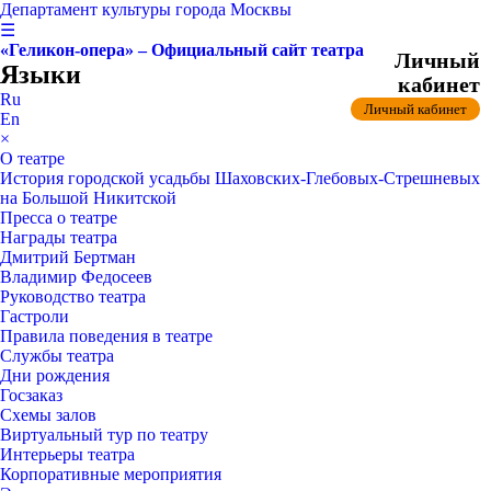
Департамент культуры города Москвы
☰
«Геликон-опера» – Официальный сайт театра
Личный
Языки
кабинет
Ru
Личный кабинет
En
×
О театре
История городской усадьбы Шаховских-Глебовых-Стрешневых
на Большой Никитской
Пресса о театре
Награды театра
Дмитрий Бертман
Владимир Федосеев
Руководство театра
Гастроли
Правила поведения в театре
Службы театра
Дни рождения
Госзаказ
Схемы залов
Виртуальный тур по театру
Интерьеры театра
Корпоративные мероприятия