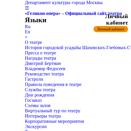
Департамент культуры города Москвы
☰
«Геликон-опера» – Официальный сайт театра
Личный
Языки
кабинет
Ru
Личный кабинет
En
×
О театре
История городской усадьбы Шаховских-Глебовых-
Пресса о театре
Награды театра
Дмитрий Бертман
Владимир Федосеев
Руководство театра
Гастроли
Правила поведения в театре
Службы театра
Дни рождения
Госзаказ
Схемы залов
Виртуальный тур по театру
Интерьеры театра
Корпоративные мероприятия
Экскурсии