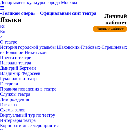
Департамент культуры города Москвы
☰
«Геликон-опера» – Официальный сайт театра
Личный
Языки
кабинет
Ru
Личный кабинет
En
×
О театре
История городской усадьбы Шаховских-Глебовых-Стрешневых
на Большой Никитской
Пресса о театре
Награды театра
Дмитрий Бертман
Владимир Федосеев
Руководство театра
Гастроли
Правила поведения в театре
Службы театра
Дни рождения
Госзаказ
Схемы залов
Виртуальный тур по театру
Интерьеры театра
Корпоративные мероприятия