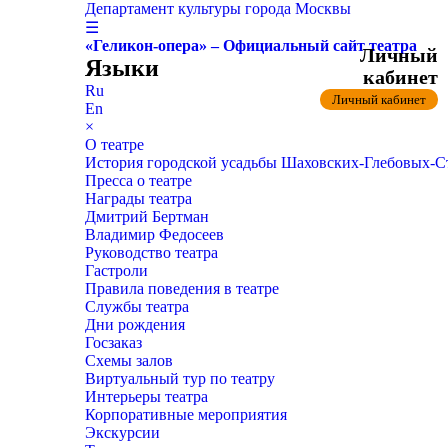
Департамент культуры города Москвы
☰
«Геликон-опера» – Официальный сайт театра
Личный
Языки
кабинет
Ru
Личный кабинет
En
×
О театре
История городской усадьбы Шаховских-Глебовых-
Пресса о театре
Награды театра
Дмитрий Бертман
Владимир Федосеев
Руководство театра
Гастроли
Правила поведения в театре
Службы театра
Дни рождения
Госзаказ
Схемы залов
Виртуальный тур по театру
Интерьеры театра
Корпоративные мероприятия
Экскурсии