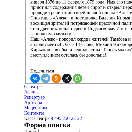
января 1876 по 11 февраля 1879 года. Имя его н
приют для содержания детей-сирот и открыл це
проводил репетиции своей первой оперы «Алеко
Спектакль «Алеко» в постановке Валерия Кирьян
восхищал зрителей потрясающей красочной палит
стен древних монастырей в Подмосковье. И вот т
гениальную музыку.
Наш «Алеко» покорил сердца жителей Тамбова и г
аплодисменты! Ольга Щеглова, Михаил Никаноров
Кирьянов – вы были великолепны! Теперь мы поб
выступлением осталась бы довольна!
Поделиться
О театре
Афиша
Репертуар
Артисты
Меценатам
Контакты
Касса театра
8 495 250-22-22
Форма поиска
Поиск