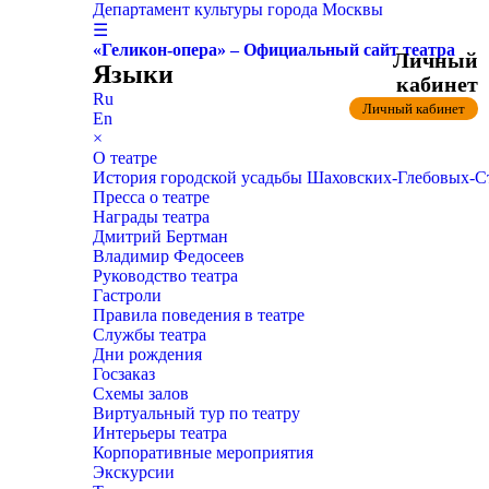
Департамент культуры города Москвы
☰
«Геликон-опера» – Официальный сайт театра
Личный
Языки
кабинет
Ru
Личный кабинет
En
×
О театре
История городской усадьбы Шаховских-Глебовых-
Пресса о театре
Награды театра
Дмитрий Бертман
Владимир Федосеев
Руководство театра
Гастроли
Правила поведения в театре
Службы театра
Дни рождения
Госзаказ
Схемы залов
Виртуальный тур по театру
Интерьеры театра
Корпоративные мероприятия
Экскурсии