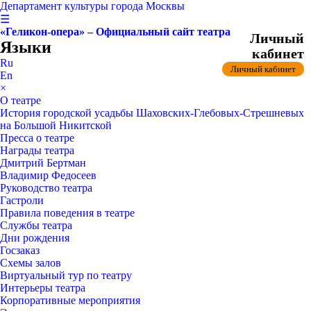
Департамент культуры города Москвы
☰
«Геликон-опера» – Официальный сайт театра
Личный
Языки
кабинет
Ru
Личный кабинет
En
×
О театре
История городской усадьбы Шаховских-Глебовых-Стрешневых
на Большой Никитской
Пресса о театре
Награды театра
Дмитрий Бертман
Владимир Федосеев
Руководство театра
Гастроли
Правила поведения в театре
Службы театра
Дни рождения
Госзаказ
Схемы залов
Виртуальный тур по театру
Интерьеры театра
Корпоративные мероприятия