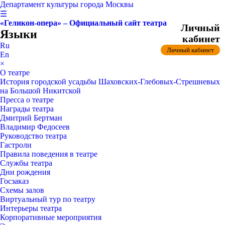
Департамент культуры города Москвы
☰
«Геликон-опера» – Официальный сайт театра
Личный
Языки
кабинет
Ru
Личный кабинет
En
×
О театре
История городской усадьбы Шаховских-Глебовых-Стрешневых
на Большой Никитской
Пресса о театре
Награды театра
Дмитрий Бертман
Владимир Федосеев
Руководство театра
Гастроли
Правила поведения в театре
Службы театра
Дни рождения
Госзаказ
Схемы залов
Виртуальный тур по театру
Интерьеры театра
Корпоративные мероприятия