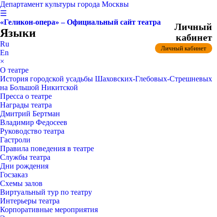
Департамент культуры города Москвы
☰
«Геликон-опера» – Официальный сайт театра
Личный
Языки
кабинет
Ru
Личный кабинет
En
×
О театре
История городской усадьбы Шаховских-Глебовых-Стрешневых
на Большой Никитской
Пресса о театре
Награды театра
Дмитрий Бертман
Владимир Федосеев
Руководство театра
Гастроли
Правила поведения в театре
Службы театра
Дни рождения
Госзаказ
Схемы залов
Виртуальный тур по театру
Интерьеры театра
Корпоративные мероприятия