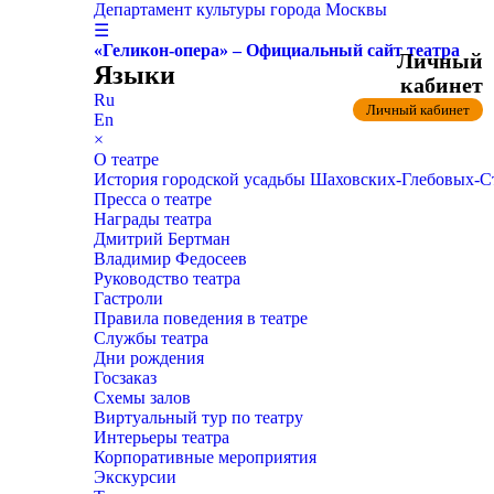
Департамент культуры города Москвы
☰
«Геликон-опера» – Официальный сайт театра
Личный
Языки
кабинет
Ru
Личный кабинет
En
×
О театре
История городской усадьбы Шаховских-Глебовых-
Пресса о театре
Награды театра
Дмитрий Бертман
Владимир Федосеев
Руководство театра
Гастроли
Правила поведения в театре
Службы театра
Дни рождения
Госзаказ
Схемы залов
Виртуальный тур по театру
Интерьеры театра
Корпоративные мероприятия
Экскурсии