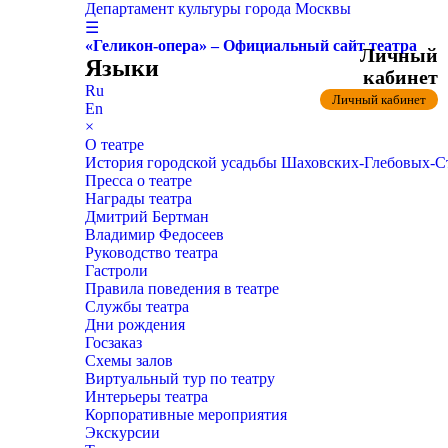
Департамент культуры города Москвы
☰
«Геликон-опера» – Официальный сайт театра
Личный
Языки
кабинет
Ru
Личный кабинет
En
×
О театре
История городской усадьбы Шаховских-Глебовых-
Пресса о театре
Награды театра
Дмитрий Бертман
Владимир Федосеев
Руководство театра
Гастроли
Правила поведения в театре
Службы театра
Дни рождения
Госзаказ
Схемы залов
Виртуальный тур по театру
Интерьеры театра
Корпоративные мероприятия
Экскурсии