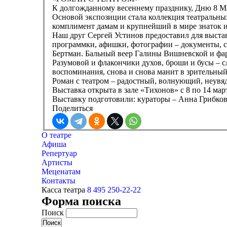
К долгожданному весеннему празднику, Дню 8 Мар
Основой экспозиции стала коллекция театральны
комплимент дамам и крупнейший в мире знаток и 
Наш друг Сергей Устинов предоставил для выста
программки, афишки, фотографии – документы, 
Бертман. Бальный веер Галины Вишневской и фар
Разумовой и флакончики духов, броши и бусы – с
воспоминания, снова и снова манит в зрительный
Роман с театром – радостный, волнующий, неувя
Выставка открыта в зале «Тихонов» с 8 по 14 мар
Выставку подготовили: кураторы – Анна Грибков
Поделиться
О театре
Афиша
Репертуар
Артисты
Меценатам
Контакты
Касса театра
8 495 250-22-22
Форма поиска
Поиск