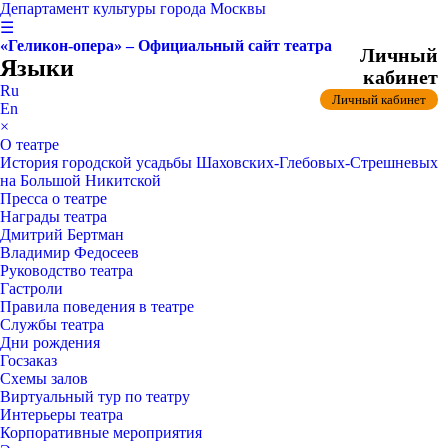
Департамент культуры города Москвы
☰
«Геликон-опера» – Официальный сайт театра
Личный
Языки
кабинет
Ru
Личный кабинет
En
×
О театре
История городской усадьбы Шаховских-Глебовых-Стрешневых
на Большой Никитской
Пресса о театре
Награды театра
Дмитрий Бертман
Владимир Федосеев
Руководство театра
Гастроли
Правила поведения в театре
Службы театра
Дни рождения
Госзаказ
Схемы залов
Виртуальный тур по театру
Интерьеры театра
Корпоративные мероприятия