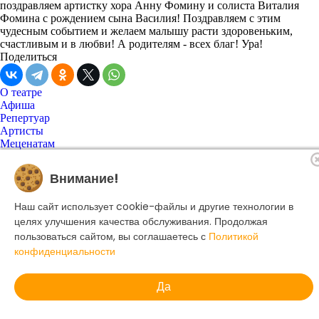
поздравляем артистку хора Анну Фомину и солиста Виталия
Фомина с рождением сына Василия! Поздравляем с этим
чудесным событием и желаем малышу расти здоровеньким,
счастливым и в любви! А родителям - всех благ! Ура!
Поделиться
О театре
Афиша
Репертуар
Артисты
Меценатам
Контакты
Касса театра
8 495 250-22-22
Внимание!
Форма поиска
Поиск
Наш сайт использует cookie-файлы и другие технологии в
целях улучшения качества обслуживания. Продолжая
пользоваться сайтом, вы соглашаетесь с
Политикой
© 2025 Музыкальный театр Геликон-опера.
конфиденциальности
Политика конфиденциальности
Да
Создание сайта -
Dillix Media
Сделано в amoCRM