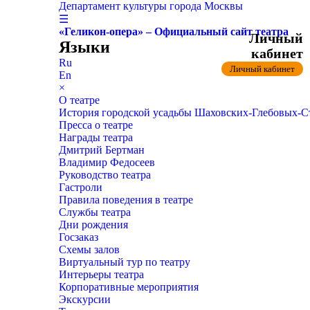
Департамент культуры города Москвы
☰
«Геликон-опера» – Официальный сайт театра
Личный
Языки
кабинет
Ru
Личный кабинет
En
×
О театре
История городской усадьбы Шаховских-Глебовых-
Пресса о театре
Награды театра
Дмитрий Бертман
Владимир Федосеев
Руководство театра
Гастроли
Правила поведения в театре
Службы театра
Дни рождения
Госзаказ
Схемы залов
Виртуальный тур по театру
Интерьеры театра
Корпоративные мероприятия
Экскурсии