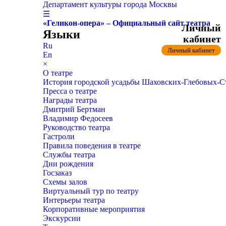
Департамент культуры города Москвы
☰
«Геликон-опера» – Официальный сайт театра
Личный
Языки
кабинет
Ru
Личный кабинет
En
×
О театре
История городской усадьбы Шаховских-Глебовых-
Пресса о театре
Награды театра
Дмитрий Бертман
Владимир Федосеев
Руководство театра
Гастроли
Правила поведения в театре
Службы театра
Дни рождения
Госзаказ
Схемы залов
Виртуальный тур по театру
Интерьеры театра
Корпоративные мероприятия
Экскурсии