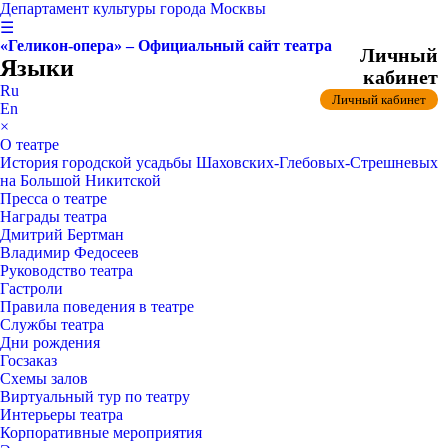
Департамент культуры города Москвы
☰
«Геликон-опера» – Официальный сайт театра
Личный
Языки
кабинет
Ru
Личный кабинет
En
×
О театре
История городской усадьбы Шаховских-Глебовых-Стрешневых
на Большой Никитской
Пресса о театре
Награды театра
Дмитрий Бертман
Владимир Федосеев
Руководство театра
Гастроли
Правила поведения в театре
Службы театра
Дни рождения
Госзаказ
Схемы залов
Виртуальный тур по театру
Интерьеры театра
Корпоративные мероприятия