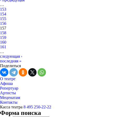
…
153
154
155
156
157
158
159
160
161
…
следующая ›
последняя »
Поделиться
О театре
Афиша
Репертуар
Артисты
Меценатам
Контакты
Касса театра
8 495 250-22-22
Форма поиска