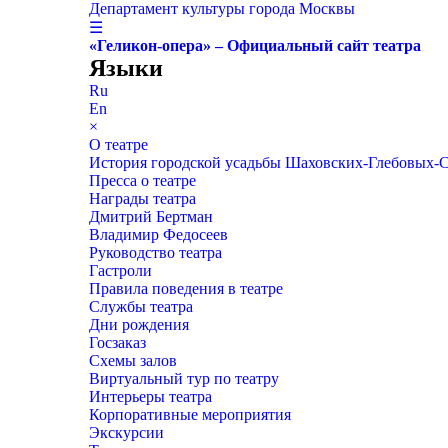
Департамент культуры города Москвы
☰
«Геликон-опера» – Официальный сайт театра
Языки
Ru
En
×
О театре
История городской усадьбы Шаховских-Глебовых-
Пресса о театре
Награды театра
Дмитрий Бертман
Владимир Федосеев
Руководство театра
Гастроли
Правила поведения в театре
Службы театра
Дни рождения
Госзаказ
Схемы залов
Виртуальный тур по театру
Интерьеры театра
Корпоративные мероприятия
Экскурсии