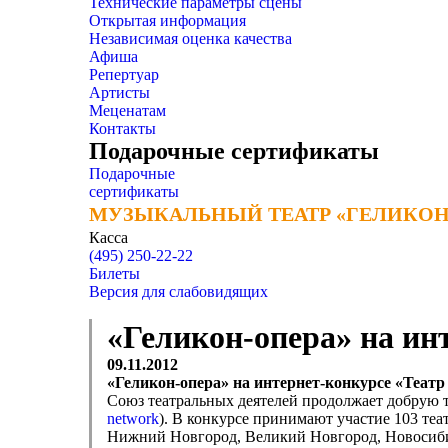
Технические параметры сцены
Открытая информация
Независимая оценка качества
Афиша
Репертуар
Артисты
Меценатам
Контакты
Подарочные сертификаты
Подарочные
сертификаты
МУЗЫКАЛЬНЫЙ ТЕАТР «ГЕЛИКОН
МУЗЫКАЛЬНЫЙ ТЕАТР «ГЕЛИКОН
Касса
(495) 250-22-22
Билеты
Версия для слабовидящих
«Геликон-опера» на инт
09.11.2012
«Геликон-опера» на интернет-конкурсе «Театр 
Союз театральных деятелей продолжает добрую тр
network
). В конкурсе принимают участие
103 теа
Нижний Новгород, Великий Новгород, Новосибирск