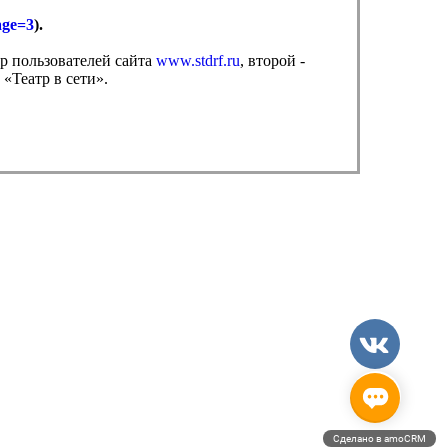
age=3
).
ор пользователей сайта
www.stdrf.ru
, второй -
 «Театр в сети».
Сделано в amoCRM