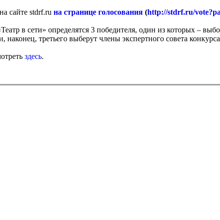
а сайте stdrf.ru
на странице голосования
(
http://stdrf.ru/vote?p
Театр в сети» определятся 3 победителя, один из которых – выб
и, наконец, третьего выберут члены экспертного совета конкурса
мотреть
здесь
.