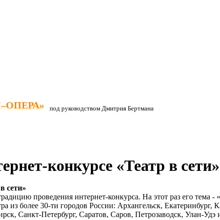
–ОПЕРА»
–ОПЕРА»
под руководством Дмитрия Бертмана
ернет-конкурсе «Театр в сети»
в сети»
адицию проведения интернет-конкурса. На этот раз его тема - «Т
тра из более 30-ти городов России: Архангельск, Екатеринбург, 
, Санкт-Петербург, Саратов, Саров, Петрозаводск, Улан-Удэ и 