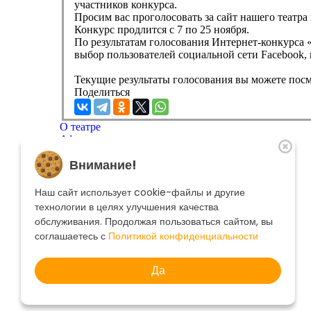
участников конкурса.
Просим вас проголосовать за сайт нашего театра н
Конкурс продлится с 7 по 25 ноября.
По результатам голосования Интернет-конкурса «
выбор пользователей социальной сети Facebook, 
Текущие результаты голосования вы можете пос
Поделиться
О театре
Афиша
Репертуар
Внимание!
Артисты
Меценатам
Контакты
Наш сайт использует cookie-файлы и другие
Касса театра
8 495 250-22-22
технологии в целях улучшения качества
Форма поиска
обслуживания. Продолжая пользоваться сайтом, вы
Поиск
соглашаетесь с
Политикой конфиденциальности
Да
© 2025 Музыкальный театр Геликон-опера.
Политика конфиденциальности