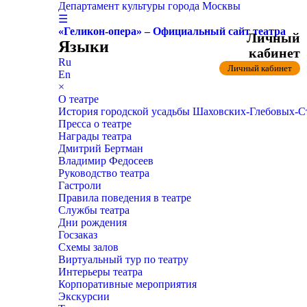
Департамент культуры города Москвы
☰
«Геликон-опера» – Официальный сайт театра
Личный
Языки
кабинет
Ru
Личный кабинет
En
×
О театре
История городской усадьбы Шаховских-Глебовых-
Пресса о театре
Награды театра
Дмитрий Бертман
Владимир Федосеев
Руководство театра
Гастроли
Правила поведения в театре
Службы театра
Дни рождения
Госзаказ
Схемы залов
Виртуальный тур по театру
Интерьеры театра
Корпоративные мероприятия
Экскурсии