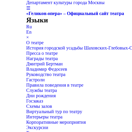
Департамент культуры города Москвы
☰
«Геликон-опера» – Официальный сайт театра
Языки
Ru
En
×
О театре
История городской усадьбы Шаховских-Глебовых-
Пресса о театре
Награды театра
Дмитрий Бертман
Владимир Федосеев
Руководство театра
Гастроли
Правила поведения в театре
Службы театра
Дни рождения
Госзаказ
Схемы залов
Виртуальный тур по театру
Интерьеры театра
Корпоративные мероприятия
Экскурсии