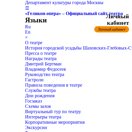
Департамент культуры города Москвы
☰
«Геликон-опера» – Официальный сайт театра
Личный
Языки
кабинет
Ru
Личный кабинет
En
×
О театре
История городской усадьбы Шаховских-Глебовых-
Пресса о театре
Награды театра
Дмитрий Бертман
Владимир Федосеев
Руководство театра
Гастроли
Правила поведения в театре
Службы театра
Дни рождения
Госзаказ
Схемы залов
Виртуальный тур по театру
Интерьеры театра
Корпоративные мероприятия
Экскурсии