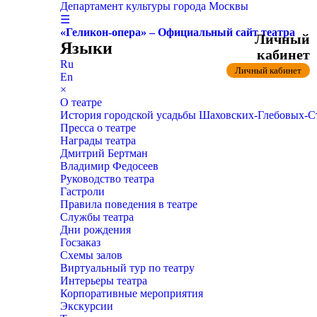
Департамент культуры города Москвы
☰
«Геликон-опера» – Официальный сайт театра
Личный
Языки
кабинет
Ru
Личный кабинет
En
×
О театре
История городской усадьбы Шаховских-Глебовых-
Пресса о театре
Награды театра
Дмитрий Бертман
Владимир Федосеев
Руководство театра
Гастроли
Правила поведения в театре
Службы театра
Дни рождения
Госзаказ
Схемы залов
Виртуальный тур по театру
Интерьеры театра
Корпоративные мероприятия
Экскурсии