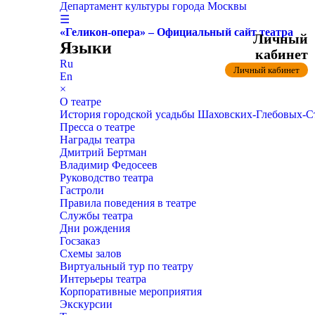
Департамент культуры города Москвы
☰
«Геликон-опера» – Официальный сайт театра
Личный
Языки
кабинет
Ru
Личный кабинет
En
×
О театре
История городской усадьбы Шаховских-Глебовых-
Пресса о театре
Награды театра
Дмитрий Бертман
Владимир Федосеев
Руководство театра
Гастроли
Правила поведения в театре
Службы театра
Дни рождения
Госзаказ
Схемы залов
Виртуальный тур по театру
Интерьеры театра
Корпоративные мероприятия
Экскурсии