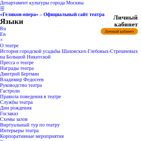
Департамент культуры города Москвы
☰
«Геликон-опера» – Официальный сайт театра
Личный
Языки
кабинет
Ru
Личный кабинет
En
×
О театре
История городской усадьбы Шаховских-Глебовых-Стрешневых
на Большой Никитской
Пресса о театре
Награды театра
Дмитрий Бертман
Владимир Федосеев
Руководство театра
Гастроли
Правила поведения в театре
Службы театра
Дни рождения
Госзаказ
Схемы залов
Виртуальный тур по театру
Интерьеры театра
Корпоративные мероприятия