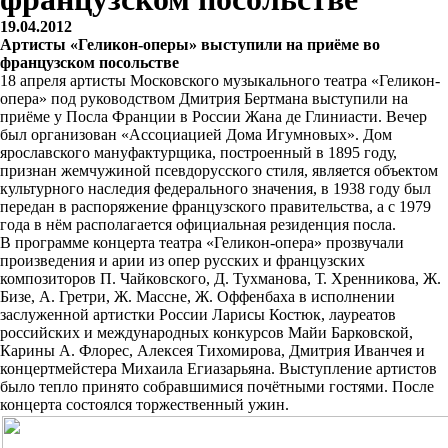
19.04.2012
Артисты «Геликон-оперы» выступили на приёме во
французском посольстве
18 апреля артисты Московского музыкального театра «Геликон-
опера» под руководством Дмитрия Бертмана выступили на
приёме у Посла Франции в России Жана де Глиниасти. Вечер
был организован «Ассоциацией Дома Игумновых». Дом
ярославского мануфактурщика, построенный в 1895 году,
признан жемчужиной псевдорусского стиля, является объектом
культурного наследия федерального значения, в 1938 году был
передан в распоряжение французского правительства, а с 1979
года в нём располагается официальная резиденция посла.
В программе концерта театра «Геликон-опера» прозвучали
произведения и арии из опер русских и французских
композиторов П. Чайковского, Д. Тухманова, Т. Хренникова, Ж.
Бизе, А. Гретри, Ж. Массне, Ж. Оффенбаха в исполнении
заслуженной артистки России Ларисы Костюк, лауреатов
российских и международных конкурсов Майи Барковской,
Карины А. Флорес, Алексея Тихомирова, Дмитрия Иванчея и
концертмейстера Михаила Егиазарьяна. Выступление артистов
было тепло принято собравшимися почётными гостями. После
концерта состоялся торжественный ужин.