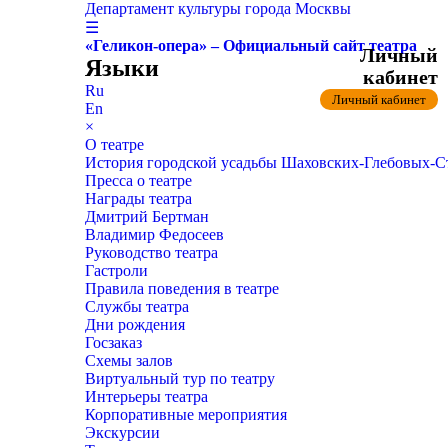
Департамент культуры города Москвы
☰
«Геликон-опера» – Официальный сайт театра
Личный
Языки
кабинет
Ru
Личный кабинет
En
×
О театре
История городской усадьбы Шаховских-Глебовых-
Пресса о театре
Награды театра
Дмитрий Бертман
Владимир Федосеев
Руководство театра
Гастроли
Правила поведения в театре
Службы театра
Дни рождения
Госзаказ
Схемы залов
Виртуальный тур по театру
Интерьеры театра
Корпоративные мероприятия
Экскурсии