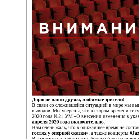
Дорогие наши друзья, любимые зрители!
В связи со сложившейся ситуацией в мире мы вын
выводов. Мы уверены, что в скором времени ситу
2020 года №21-УМ «О внесении изменения в ука
апреля 2020 года включительно
.
Нам очень жаль, что в ближайшее время не сост
гостях у оперной сказки»,
а также концерты
#Jaz
Вы можете не только сдать билеты (при наличии к