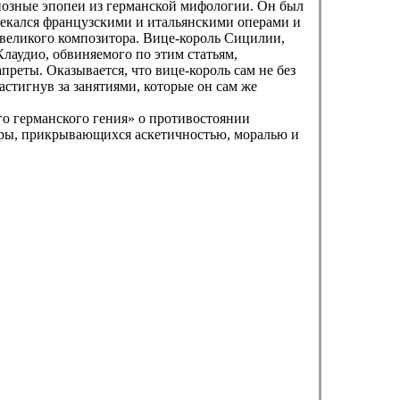
ндиозные эпопеи из германской мифологии. Он был
влекался французскими и итальянскими операми и
великого композитора. Вице-король Сицилии,
лаудио, обвиняемого по этим статьям,
преты. Оказывается, что вице-король сам не без
стигнув за занятиями, которые он сам же
о германского гения» о противостоянии
туры, прикрывающихся аскетичностью, моралью и