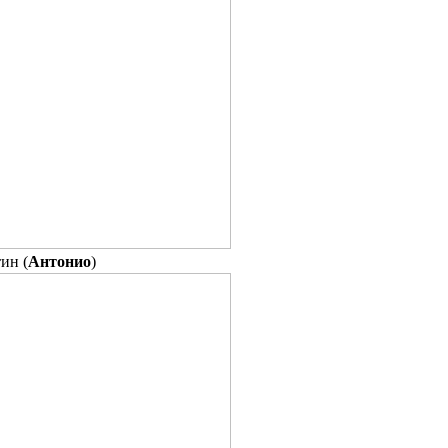
ин (
Антонио
)