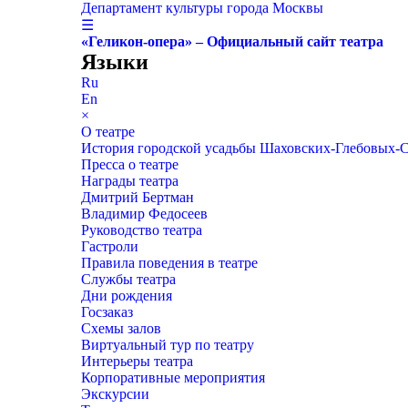
Департамент культуры города Москвы
☰
«Геликон-опера» – Официальный сайт театра
Языки
Ru
En
×
О театре
История городской усадьбы Шаховских-Глебовых-
Пресса о театре
Награды театра
Дмитрий Бертман
Владимир Федосеев
Руководство театра
Гастроли
Правила поведения в театре
Службы театра
Дни рождения
Госзаказ
Схемы залов
Виртуальный тур по театру
Интерьеры театра
Корпоративные мероприятия
Экскурсии