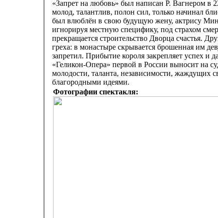
«Запрет на любовь» был написан Р. Вагнером в 2
молод, талантлив, полон сил, только начинал бл
был влюблён в свою будущую жену, актрису Мин
игнорируя местную специфику, под страхом смерт
прекращается строительство Дворца счастья. Дру
греха: в монастыре скрывается брошенная им де
запретил. Прибытие короля закрепляет успех и да
«Геликон-Опера» первой в России выносит на с
молодости, таланта, независимости, жаждущих 
благородными идеями.
Фотографии спектакля: