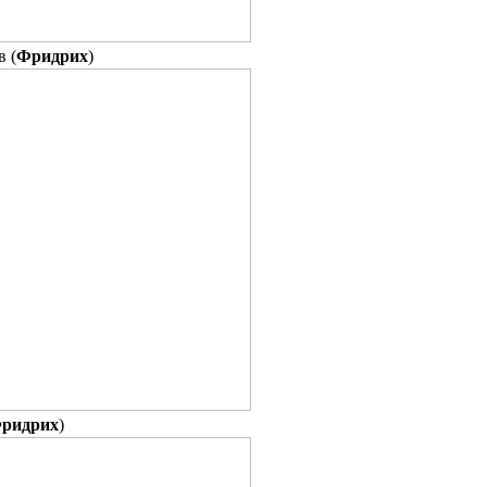
в (
Фридрих
)
ридрих
)