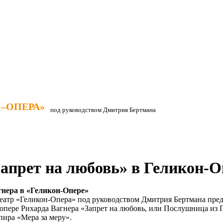
–ОПЕРА»
–ОПЕРА»
под руководством Дмитрия Бертмана
апрет на любовь» в Геликон-О
гнера в «Геликон-Опере»
еатр «Геликон-Опера» под руководством Дмитрия Бертмана пред
 опере Рихарда Вагнера «Запрет на любовь, или Послушница из
пира «Мера за меру».