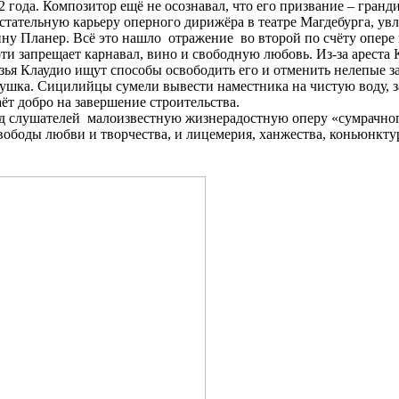
2 года. Композитор ещё не осознавал, что его призвание – гра
истательную карьеру оперного дирижёра в театре Магдебурга, у
ну Планер. Всё это нашло отражение во второй по счёту опере 
и запрещает карнавал, вино и свободную любовь. Из-за ареста К
зья Клаудио ищут способы освободить его и отменить нелепые за
вушка. Сицилийцы сумели вывести наместника на чистую воду, за
ёт добро на завершение строительства.
уд слушателей малоизвестную жизнерадостную оперу «сумрачног
свободы любви и творчества, и лицемерия, ханжества, коньюнк