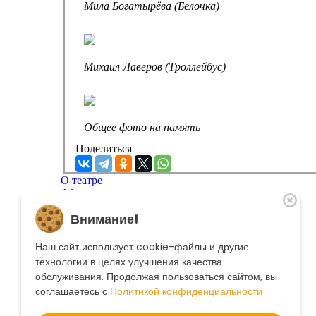
Мила Богатырёва (Белочка)
Михаил Лаверов (Троллейбус)
Общее фото на память
Поделиться
О театре
Афиша
Репертуар
Внимание!
Артисты
Меценатам
Контакты
Наш сайт использует cookie-файлы и другие
Касса театра
8 495 250-22-22
технологии в целях улучшения качества
Форма поиска
обслуживания. Продолжая пользоваться сайтом, вы
Поиск
соглашаетесь с
Политикой конфиденциальности