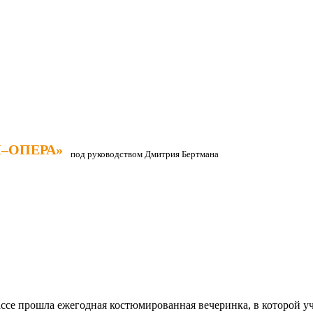
–ОПЕРА»
–ОПЕРА»
под руководством Дмитрия Бертмана
ассе прошла ежегодная костюмированная вечеринка, в которой уч