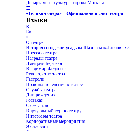
Департамент культуры города Москвы
☰
«Геликон-опера» – Официальный сайт театра
Языки
Ru
En
×
О театре
История городской усадьбы Шаховских-Глебовых-
Пресса о театре
Награды театра
Дмитрий Бертман
Владимир Федосеев
Руководство театра
Гастроли
Правила поведения в театре
Службы театра
Дни рождения
Госзаказ
Схемы залов
Виртуальный тур по театру
Интерьеры театра
Корпоративные мероприятия
Экскурсии