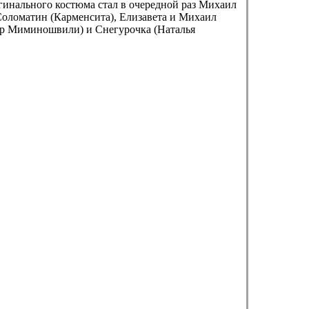
гинального костюма стал в очередной раз Михаил
 Соломатин (Карменсита), Елизавета и Михаил
др Миминошвили) и Снегурочка (Наталья