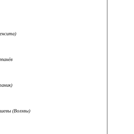
енсита)
рпанёв
таник)
шевы (Волхвы)