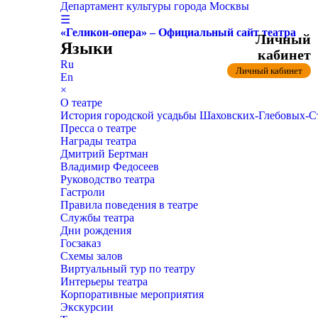
Департамент культуры города Москвы
☰
«Геликон-опера» – Официальный сайт театра
Личный
Языки
кабинет
Ru
Личный кабинет
En
×
О театре
История городской усадьбы Шаховских-Глебовых-
Пресса о театре
Награды театра
Дмитрий Бертман
Владимир Федосеев
Руководство театра
Гастроли
Правила поведения в театре
Службы театра
Дни рождения
Госзаказ
Схемы залов
Виртуальный тур по театру
Интерьеры театра
Корпоративные мероприятия
Экскурсии