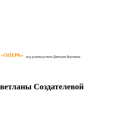
–ОПЕРА»
–ОПЕРА»
под руководством Дмитрия Бертмана
ветланы Создателевой