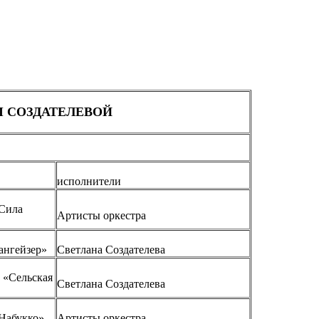
 СОЗДАТЕЛЕВОЙ
исполнители
Сила
Артисты оркестра
ангейзер»
Светлана Создателева
 «Сельская
Светлана Создателева
Набукко»
Артисты оркестра