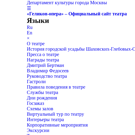
Департамент культуры города Москвы
☰
«Геликон-опера» – Официальный сайт театра
Языки
Ru
En
×
О театре
История городской усадьбы Шаховских-Глебовых-
Пресса о театре
Награды театра
Дмитрий Бертман
Владимир Федосеев
Руководство театра
Гастроли
Правила поведения в театре
Службы театра
Дни рождения
Госзаказ
Схемы залов
Виртуальный тур по театру
Интерьеры театра
Корпоративные мероприятия
Экскурсии