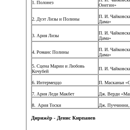
1. Полонез
Онегин»
П. И. Чайковск
2. Дуэт Лизы и Полины
Дама»
П. И. Чайковск
3. Ария Лизы
Дама»
П. И. Чайковск
4. Романс Полины
Дама»
5. Сцена Марии и Любовь
П. И. Чайковск
Кочубей
6. Интермеццо
П. Масканьи «С
7. Ария Леди Макбет
Дж. Верди «Ма
8. Ария Тоски
Дж. Пуччинни,
Дирижёр - Денис Кирпанев