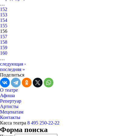
…
152
153
154
155
156
157
158
159
160
…
следующая ›
последняя »
Поделиться
О театре
Афиша
Репертуар
Артисты
Меценатам
Контакты
Касса театра
8 495 250-22-22
Форма поиска