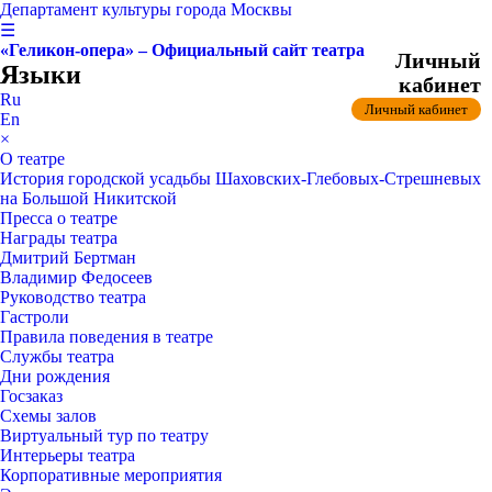
Департамент культуры города Москвы
☰
«Геликон-опера» – Официальный сайт театра
Личный
Языки
кабинет
Ru
Личный кабинет
En
×
О театре
История городской усадьбы Шаховских-Глебовых-Стрешневых
на Большой Никитской
Пресса о театре
Награды театра
Дмитрий Бертман
Владимир Федосеев
Руководство театра
Гастроли
Правила поведения в театре
Службы театра
Дни рождения
Госзаказ
Схемы залов
Виртуальный тур по театру
Интерьеры театра
Корпоративные мероприятия