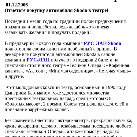
01.12.2006
Отметьте покупку автомобиля Skoda в театре!
Последний месяц года по традиции полон предвкушения
праздника и волшебства, ведь декабрь - это время
загадывать желания и получать подарки!
В преддверии Нового года компания
РУС-ЛАН Škoda
подготовила своим клиентам необычный сюрприз. В
декабре все покупатели автомобилей Škoda в салоне
компании
РУС-ЛАН
получают в подарок 2 билета на
спектакли столичного театра «Геликон-Опера»: «Кофейная
кантата», «Актеон», «Мнимая садовница», «Летучая мышь»
и другие.
Этот молодой московский театр, основанный в 1990 году
Дмитрием Бертманом, уже удостоился множества
престижных театральных наград, среди которых: 8
«Золотых масок», 2 премии Союза театральных деятелей и
признание зарубежных коллег.
Без сомнения, блестящая актерская игра, прекрасная музыка,
яркие декорации сделают незабываемым посещение любого
спектакля «Геликон-Оперы», а также помогут надолго
сохранить воспоминания о покупке нового автомобиля