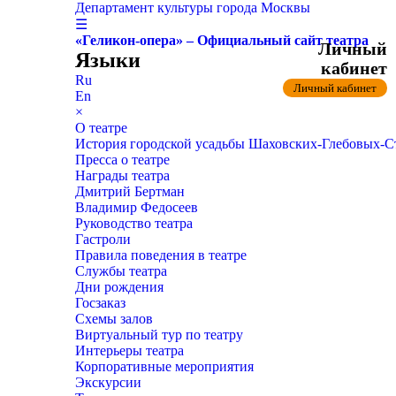
Департамент культуры города Москвы
☰
«Геликон-опера» – Официальный сайт театра
Личный
Языки
кабинет
Ru
Личный кабинет
En
×
О театре
История городской усадьбы Шаховских-Глебовых-
Пресса о театре
Награды театра
Дмитрий Бертман
Владимир Федосеев
Руководство театра
Гастроли
Правила поведения в театре
Службы театра
Дни рождения
Госзаказ
Схемы залов
Виртуальный тур по театру
Интерьеры театра
Корпоративные мероприятия
Экскурсии