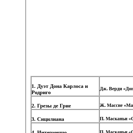
1. Дуэт Дона Карлоса и
Дж. Верди «До
Родриго
2. Грезы де Грие
Ж. Массне «Ма
3. Сицилиана
П. Масканьи «
4. Интермеццо
П. Масканьи «