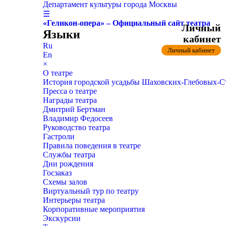
Департамент культуры города Москвы
☰
«Геликон-опера» – Официальный сайт театра
Личный
Языки
кабинет
Ru
Личный кабинет
En
×
О театре
История городской усадьбы Шаховских-Глебовых-
Пресса о театре
Награды театра
Дмитрий Бертман
Владимир Федосеев
Руководство театра
Гастроли
Правила поведения в театре
Службы театра
Дни рождения
Госзаказ
Схемы залов
Виртуальный тур по театру
Интерьеры театра
Корпоративные мероприятия
Экскурсии