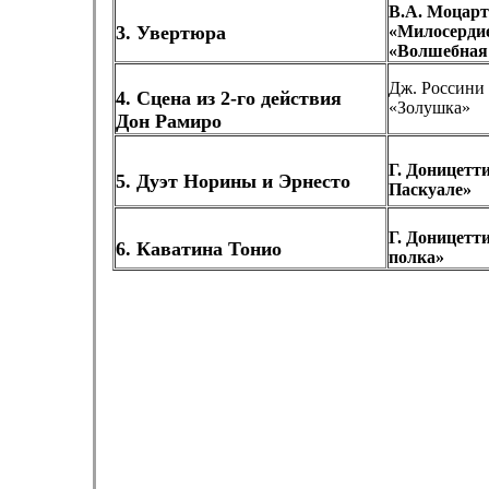
В.А. Моцарт
3. Увертюра
«Милосердие
«Волшебная
Дж. Россини
4. Сцена из 2-го действия
«Золушка»
Дон Рамиро
Г. Доницетт
5. Дуэт Норины и Эрнесто
Паскуале»
Г. Доницетт
6. Каватина Тонио
полка»