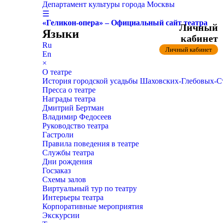
Департамент культуры города Москвы
☰
«Геликон-опера» – Официальный сайт театра
Личный
Языки
кабинет
Ru
Личный кабинет
En
×
О театре
История городской усадьбы Шаховских-Глебовых-
Пресса о театре
Награды театра
Дмитрий Бертман
Владимир Федосеев
Руководство театра
Гастроли
Правила поведения в театре
Службы театра
Дни рождения
Госзаказ
Схемы залов
Виртуальный тур по театру
Интерьеры театра
Корпоративные мероприятия
Экскурсии