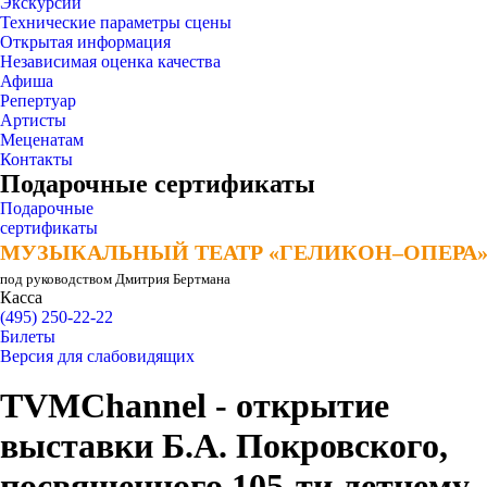
Экскурсии
Технические параметры сцены
Открытая информация
Независимая оценка качества
Афиша
Репертуар
Артисты
Меценатам
Контакты
Подарочные сертификаты
Подарочные
сертификаты
МУЗЫКАЛЬНЫЙ ТЕАТР «ГЕЛИКОН–ОПЕРА
МУЗЫКАЛЬНЫЙ ТЕАТР «ГЕЛИКОН–ОПЕРА
под руководством Дмитрия Бертмана
Касса
(495) 250-22-22
Билеты
Версия для слабовидящих
TVMChannel - открытие
выставки Б.А. Покровского,
посвященного 105-ти летнему