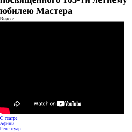
юбилею Мастера
Видео:
О театре
Афиша
Репертуар