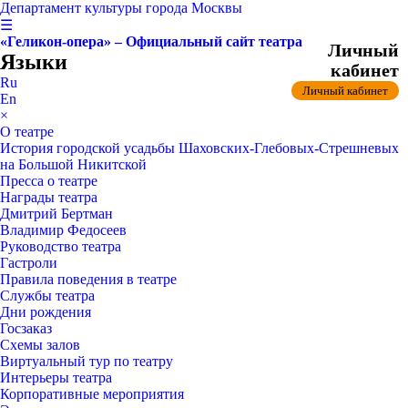
Департамент культуры города Москвы
☰
«Геликон-опера» – Официальный сайт театра
Личный
Языки
кабинет
Ru
Личный кабинет
En
×
О театре
История городской усадьбы Шаховских-Глебовых-Стрешневых
на Большой Никитской
Пресса о театре
Награды театра
Дмитрий Бертман
Владимир Федосеев
Руководство театра
Гастроли
Правила поведения в театре
Службы театра
Дни рождения
Госзаказ
Схемы залов
Виртуальный тур по театру
Интерьеры театра
Корпоративные мероприятия