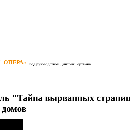
–ОПЕРА»
–ОПЕРА»
под руководством Дмитрия Бертмана
ль "Тайна вырванных страниц
 домов