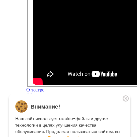
О театре
Афиша
Репертуар
Внимание!
Артисты
Меценатам
Контакты
Наш сайт использует cookie-файлы и другие
Касса театра
8 495 250-22-22
технологии в целях улучшения качества
Форма поиска
обслуживания. Продолжая пользоваться сайтом, вы
Поиск