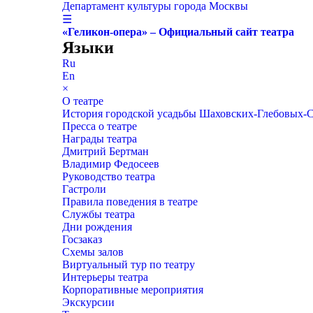
Департамент культуры города Москвы
☰
«Геликон-опера» – Официальный сайт театра
Языки
Ru
En
×
О театре
История городской усадьбы Шаховских-Глебовых-
Пресса о театре
Награды театра
Дмитрий Бертман
Владимир Федосеев
Руководство театра
Гастроли
Правила поведения в театре
Службы театра
Дни рождения
Госзаказ
Схемы залов
Виртуальный тур по театру
Интерьеры театра
Корпоративные мероприятия
Экскурсии