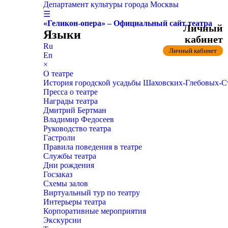
Департамент культуры города Москвы
☰
«Геликон-опера» – Официальный сайт театра
Личный
Языки
кабинет
Ru
Личный кабинет
En
×
О театре
История городской усадьбы Шаховских-Глебовых-
Пресса о театре
Награды театра
Дмитрий Бертман
Владимир Федосеев
Руководство театра
Гастроли
Правила поведения в театре
Службы театра
Дни рождения
Госзаказ
Схемы залов
Виртуальный тур по театру
Интерьеры театра
Корпоративные мероприятия
Экскурсии