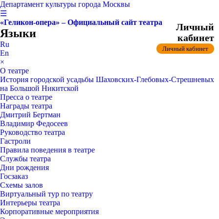
Департамент культуры города Москвы
☰
«Геликон-опера» – Официальный сайт театра
Личный
Языки
кабинет
Ru
Личный кабинет
En
×
О театре
История городской усадьбы Шаховских-Глебовых-Стрешневых
на Большой Никитской
Пресса о театре
Награды театра
Дмитрий Бертман
Владимир Федосеев
Руководство театра
Гастроли
Правила поведения в театре
Службы театра
Дни рождения
Госзаказ
Схемы залов
Виртуальный тур по театру
Интерьеры театра
Корпоративные мероприятия