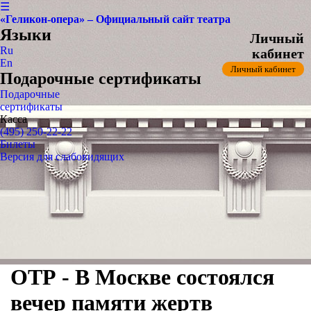
☰
«Геликон-опера» – Официальный сайт театра
Языки
Личный
Ru
кабинет
En
Личный кабинет
Подарочные сертификаты
Подарочные
сертификаты
Касса
(495) 250-22-22
Билеты
Версия для слабовидящих
ОТР - В Москве состоялся
вечер памяти жертв