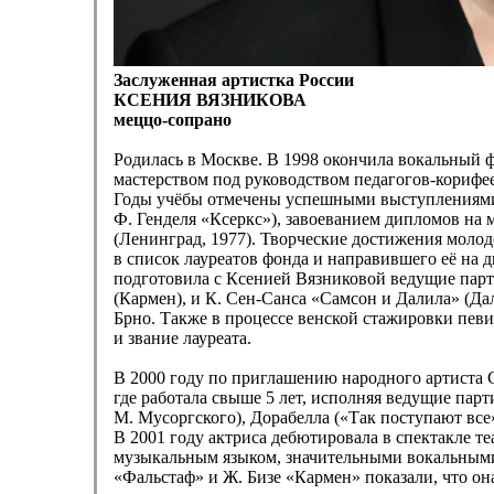
Заслуженная артистка России
КСЕНИЯ ВЯЗНИКОВА
меццо-сопрано
Родилась в Москве. В 1998 окончила вокальный ф
мастерством под руководством педагогов-кориф
Годы учёбы отмечены успешными выступлениями в
Ф. Генделя «Ксеркс»), завоеванием дипломов на 
(Ленинград, 1977). Творческие достижения мол
в список лауреатов фонда и направившего её на
подготовила с Ксенией Вязниковой ведущие парт
(Кармен), и К. Сен-Санса «Самсон и Далила» (Д
Брно. Также в процессе венской стажировки пев
и звание лауреата.
В 2000 году по приглашению народного артиста 
где работала свыше 5 лет, исполняя ведущие пар
М. Мусоргского), Дорабелла («Так поступают все»
В 2001 году актриса дебютировала в спектакле т
музыкальным языком, значительными вокальными
«Фальстаф» и Ж. Бизе «Кармен» показали, что 