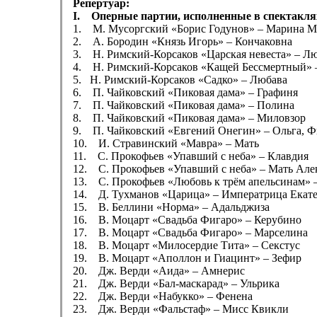
Репертуар:
I. Оперные партии, исполненные в спектакля
1. М. Мусоргский «Борис Годунов» – Марина М
2. А. Бородин «Князь Игорь» – Кончаковна
3. Н. Римский-Корсаков «Царская невеста» – Л
4. Н. Римский-Корсаков «Кащей Бессмертный» 
5. Н. Римский-Корсаков «Садко» – Любава
6. П. Чайковский «Пиковая дама» – Графиня
7. П. Чайковский «Пиковая дама» – Полина
8. П. Чайковский «Пиковая дама» – Миловзор
9. П. Чайковский «Евгений Онегин» – Ольга, Ф
10. И. Стравинский «Мавра» – Мать
11. С. Прокофьев «Упавший с неба» – Клавдия
12. С. Прокофьев «Упавший с неба» – Мать Але
13. С. Прокофьев «Любовь к трём апельсинам» 
14. Д. Тухманов «Царица» – Императрица Екат
15. В. Беллини «Норма» – Адальджиза
16. В. Моцарт «Свадьба Фигаро» – Керубино
17. В. Моцарт «Свадьба Фигаро» – Марселина
18. В. Моцарт «Милосердие Тита» – Секстус
19. В. Моцарт «Аполлон и Гиацинт» – Зефир
20. Дж. Верди «Аида» – Амнерис
21. Дж. Верди «Бал-маскарад» – Ульрика
22. Дж. Верди «Набукко» – Фенена
23. Дж. Верди «Фальстаф» – Мисс Квикли