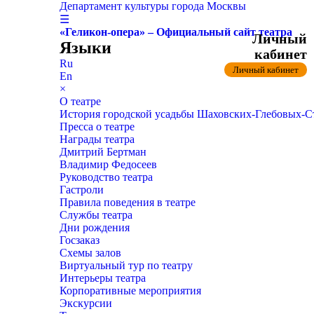
Департамент культуры города Москвы
☰
«Геликон-опера» – Официальный сайт театра
Личный
Языки
кабинет
Ru
Личный кабинет
En
×
О театре
История городской усадьбы Шаховских-Глебовых-
Пресса о театре
Награды театра
Дмитрий Бертман
Владимир Федосеев
Руководство театра
Гастроли
Правила поведения в театре
Службы театра
Дни рождения
Госзаказ
Схемы залов
Виртуальный тур по театру
Интерьеры театра
Корпоративные мероприятия
Экскурсии