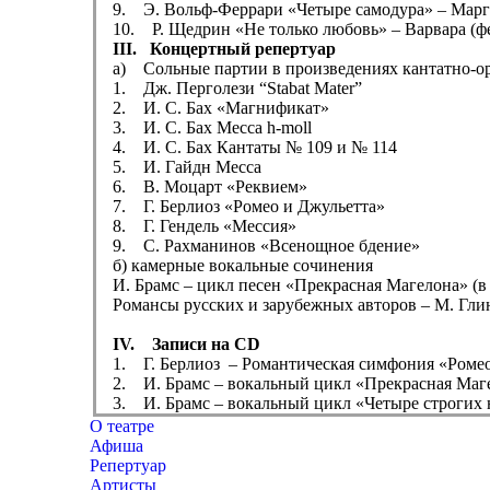
9. Э. Вольф-Феррари «Четыре самодура» – Марга
10. Р. Щедрин «Не только любовь» – Варвара (ф
III. Концертный репертуар
a) Сольные партии в произведениях кантатно-о
1. Дж. Перголези “Stabat Mater”
2. И. С. Бах «Магнификат»
3. И. С. Бах Месса h-moll
4. И. С. Бах Кантаты № 109 и № 114
5. И. Гайдн Месса
6. В. Моцарт «Реквием»
7. Г. Берлиоз «Ромео и Джульетта»
8. Г. Гендель «Мессия»
9. С. Рахманинов «Всенощное бдение»
б) камерные вокальные сочинения
И. Брамс – цикл песен «Прекрасная Магелона» (
Романсы русских и зарубежных авторов – М. Глин
IV. Записи на CD
1. Г. Берлиоз – Романтическая симфония «Роме
2. И. Брамс – вокальный цикл «Прекрасная Маг
3. И. Брамс – вокальный цикл «Четыре строгих 
О театре
Афиша
Репертуар
Артисты