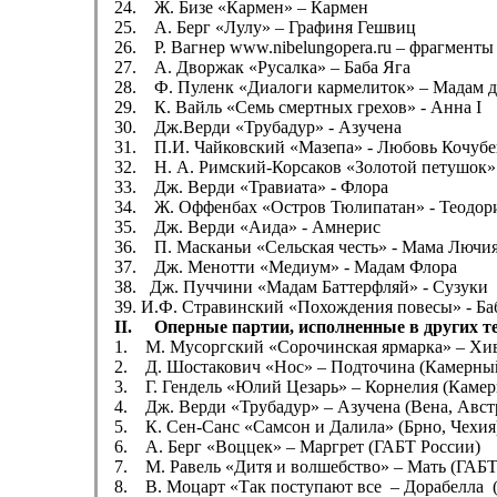
24. Ж. Бизе «Кармен» – Кармен
25. А. Берг «Лулу» – Графиня Гешвиц
26. Р. Вагнер www.nibelungopera.ru – фрагменты
27. А. Дворжак «Русалка» – Баба Яга
28. Ф. Пуленк «Диалоги кармелиток» – Мадам д
29. К. Вайль «Семь смертных грехов» - Анна I
30. Дж.Верди «Трубадур» - Азучена
31. П.И. Чайковский «Мазепа» - Любовь Кочуб
32. Н. А. Римский-Корсаков «Золотой петушок
33. Дж. Верди «Травиата» - Флора
34. Ж. Оффенбах «Остров Тюлипатан» - Теодор
35. Дж. Верди «Аида» - Амнерис
36. П. Масканьи «Сельская честь» - Мама Лючи
37. Дж. Менотти «Медиум» - Мадам Флора
38. Дж. Пуччини «Мадам Баттерфляй» - Сузуки
39. И.Ф. Стравинский «Похождения повесы» - Ба
II. Оперные партии, исполненные в других т
1. М. Мусоргский «Сорочинская ярмарка» – Хив
2. Д. Шостакович «Нос» – Подточина (Камерный
3. Г. Гендель «Юлий Цезарь» – Корнелия (Камер
4. Дж. Верди «Трубадур» – Азучена (Вена, Авст
5. К. Сен-Санс «Самсон и Далила» (Брно, Чехия
6. А. Берг «Воццек» – Маргрет (ГАБТ России)
7. М. Равель «Дитя и волшебство» – Мать (ГАБТ
8. В. Моцарт «Так поступают все – Дорабелла (