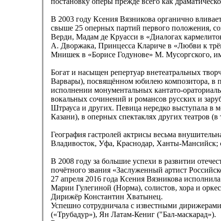
постановку оперы прежде всего как драматическо
В 2003 году Ксения Вязникова органично вливает
свыше 25 оперных партий первого положения, со
Верди, Мадам де Круасси в «Диалогах кармелиток
А. Дворжака, Принцесса Клариче в «Любви к трё
Мнишек в «Борисе Годунове» М. Мусоргского, им
Богат и насыщен репертуар внетеатральных творч
Варвары), посвящённом юбилею композитора, в пр
исполнении монументальных кантато-ораториаль
вокальных сочинений и романсов русских и заруб
Штрауса и других. Певица нередко выступала в 
Казани), в оперных спектаклях других театров (в
География гастролей актрисы весьма внушительна
Владивосток, Уфа, Краснодар, Ханты-Мансийск; 
В 2008 году за большие успехи в развитии отече
почётного звания «Заслуженный артист Российс
27 апреля 2016 года Ксения Вязникова исполни
Марии Гулегиной (Норма), солистов, хора и орке
Дирижёр Константин Хватынец.
Успешно сотрудничала с известными дирижерами
(«Трубадур»), Ян Латам-Кениг ("Бал-маскарад»).