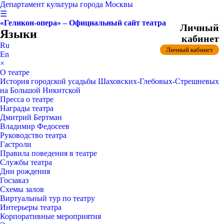
Департамент культуры города Москвы
☰
«Геликон-опера» – Официальный сайт театра
Личный
Языки
кабинет
Ru
Личный кабинет
En
×
О театре
История городской усадьбы Шаховских-Глебовых-Стрешневых
на Большой Никитской
Пресса о театре
Награды театра
Дмитрий Бертман
Владимир Федосеев
Руководство театра
Гастроли
Правила поведения в театре
Службы театра
Дни рождения
Госзаказ
Схемы залов
Виртуальный тур по театру
Интерьеры театра
Корпоративные мероприятия