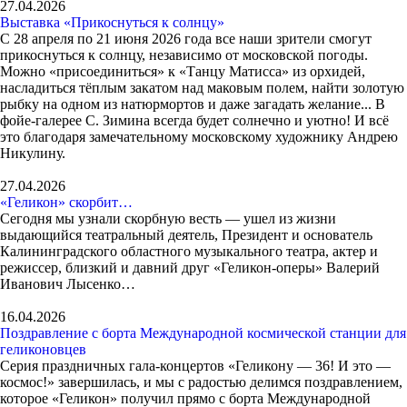
27.04.2026
Выставка «Прикоснуться к солнцу»
С 28 апреля по 21 июня 2026 года все наши зрители смогут
прикоснуться к солнцу, независимо от московской погоды.
Можно «присоединиться» к «Танцу Матисса» из орхидей,
насладиться тёплым закатом над маковым полем, найти золотую
рыбку на одном из натюрмортов и даже загадать желание... В
фойе-галерее С. Зимина всегда будет солнечно и уютно! И всё
это благодаря замечательному московскому художнику Андрею
Никулину.
27.04.2026
«Геликон» скорбит…
Сегодня мы узнали скорбную весть — ушел из жизни
выдающийся театральный деятель, Президент и основатель
Калининградского областного музыкального театра, актер и
режиссер, близкий и давний друг «Геликон-оперы» Валерий
Иванович Лысенко…
16.04.2026
Поздравление с борта Международной космической станции для
геликоновцев
Серия праздничных гала-концертов «Геликону — 36! И это —
космос!» завершилась, и мы с радостью делимся поздравлением,
которое «Геликон» получил прямо с борта Международной