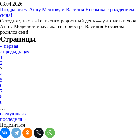
03.04.2026
Поздравляем Анну Медкову и Василия Носакова с рождением
сына!
Сегодня у нас в «Геликоне» радостный день — у артистки хора
Анны Медковой и музыканта оркестра Василия Носакова
родился сын!
Страницы
« первая
‹ предыдущая
1
2
3
4
5
6
7
8
9
…
следующая ›
последняя »
Поделиться