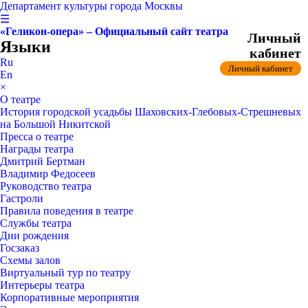
Департамент культуры города Москвы
☰
«Геликон-опера» – Официальный сайт театра
Личный
Языки
кабинет
Ru
Личный кабинет
En
×
О театре
История городской усадьбы Шаховских-Глебовых-Стрешневых
на Большой Никитской
Пресса о театре
Награды театра
Дмитрий Бертман
Владимир Федосеев
Руководство театра
Гастроли
Правила поведения в театре
Службы театра
Дни рождения
Госзаказ
Схемы залов
Виртуальный тур по театру
Интерьеры театра
Корпоративные мероприятия